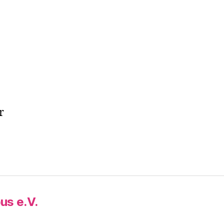
zu
Hello
world!
r
us e.V.