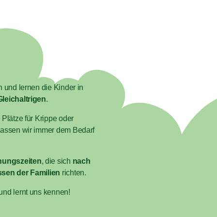
n und lernen die Kinder in
leichaltrigen
.
 Plätze für Krippe oder
passen wir immer dem Bedarf
nungszeiten
, die sich
nach
sen der Familien
richten.
und lernt uns kennen!