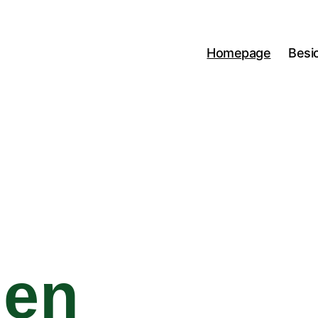
Homepage
Besi
men