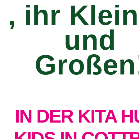
, ihr Klei
und
Großen
IN DER KITA H
KIDS IN COTT