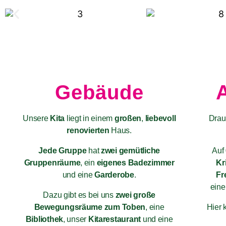
Gebäude
Unsere
Kita
liegt in einem
großen
,
l
iebevoll
Drau
renovierten
Haus.
Jede Gruppe
hat
zwei gemütliche
Auf
Gruppenräume
, ein
eigenes Badezimmer
Kr
und eine
Garderobe
.
Fr
ein
Dazu gibt es bei uns
zwei große
Bewegungsräume zum Toben
, eine
Hier 
Bibliothek
, unser
Kitarestaurant
und eine