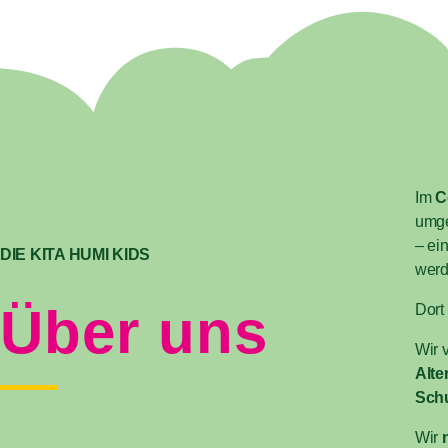
Im
C
umge
– ei
DIE KITA HUMI KIDS
werd
Über uns
Dort
Wir 
Alte
Schu
Wir