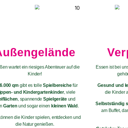
Außengelände
Ver
ßen wartet ein riesiges Abenteuer auf die
Essen ist bei un
Kinder!
gehör
6.000 qm
gibt es tolle
Spielbereiche
für
Gesund und l
ippen- und Kindergartenkinder
, viele
die Kinder 
eiflächen
, spannende
Spielgeräte
und
Selbstständig s
en
Garten
und sogar einen
kleinen Wald
.
am Buffet, da
können die Kinder spielen, entdecken und
die Natur genießen.