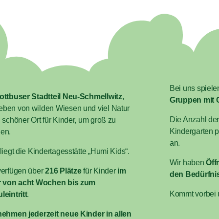
Bei uns spiele
ottbuser Stadtteil Neu-Schmellwitz
,
Gruppen mit G
ben von wilden Wiesen und viel Natur
Die Anzahl der
n schöner Ort für Kinder, um groß zu
Kindergarten 
en.
an.
 liegt die Kindertagesstätte „Humi Kids“.
Wir haben
Öff
verfügen über
216
Plätze
für Kinder
im
den Bedürfnis
r von acht Wochen bis zum
Kommt vorbei 
leintritt
.
nehmen jederzeit neue Kinder in allen