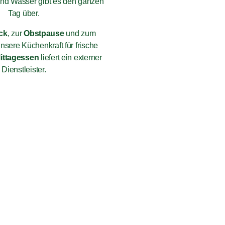
und Wasser gibt es den ganzen
Tag über.
ck
, zur
Obstpause
und zum
nsere Küchenkraft für frische
ittagessen
liefert ein externer
Dienstleister.