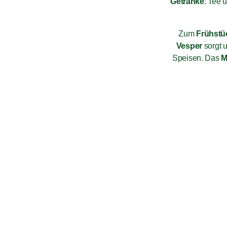
Getränke
: Tee 
Zum
Frühstü
Vesper
sorgt u
Speisen. Das
M