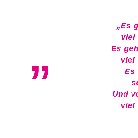
„Es g
„
viel
Es geh
viel
Es 
s
Und v
viel