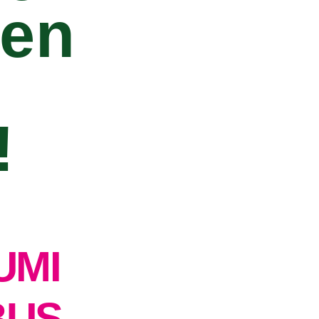
nen
!
UMI
BUS